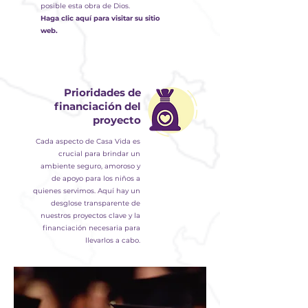
posible esta obra de Dios.
Haga clic aquí para visitar su sitio
web.
Prioridades de
financiación del
proyecto
Cada aspecto de Casa Vida es
crucial para brindar un
ambiente seguro, amoroso y
de apoyo para los niños a
quienes servimos. Aquí hay un
desglose transparente de
nuestros proyectos clave y la
financiación necesaria para
llevarlos a cabo.